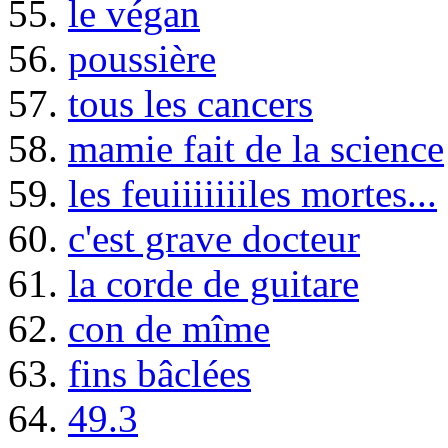
55.
le végan
56.
poussière
57.
tous les cancers
58.
mamie fait de la science
59.
les feuiiiiiiiles mortes...
60.
c'est grave docteur
61.
la corde de guitare
62.
con de mîme
63.
fins bâclées
64.
49.3