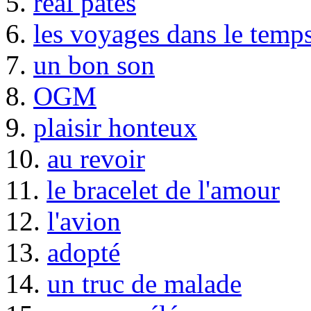
5.
real pâtes
6.
les voyages dans le temp
7.
un bon son
8.
OGM
9.
plaisir honteux
10.
au revoir
11.
le bracelet de l'amour
12.
l'avion
13.
adopté
14.
un truc de malade